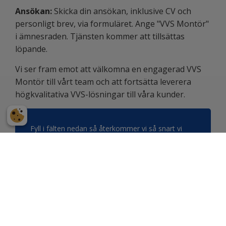
Ansökan:
Skicka din ansökan, inklusive CV och
personligt brev, via formuläret. Ange "VVS Montör"
i ämnesraden. Tjänsten kommer att tillsättas
löpande.
Vi ser fram emot att välkomna en engagerad VVS
Montör till vårt team och att fortsätta leverera
högkvalitativa VVS-lösningar till våra kunder.